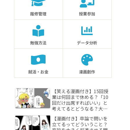
履修管理
授業参加
勉強方法
データ分析
就活・お金
漫画創作
【笑える漫画付き】15回授
業は何回まで休める？「10
回だけ出席すればいい」と
考えてるとどうなる？大学
授業における欠席回数の正
【漫画付き】卒論で問いを
しい理解とは
立てるってどういうこと？
卒論を大きく前進させる問