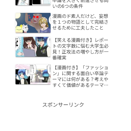
いの6つの条件
漫画のド素人だけど、妄想
を１つの物語として完結さ
せるために工夫したこと
【笑える漫画付き】レポー
トの文字数に悩む大学生必
見！正攻法の増やし方が一
番確実
【漫画付き】「ファッショ
ン」に関する面白い卒論テ
ーマには何がある？考えや
すくて価値があるテーマの
ヒントをお示しします
スポンサーリンク