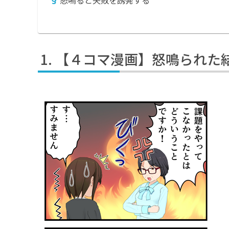
怒鳴ると失敗を誘発する
【４コマ漫画】怒鳴られた