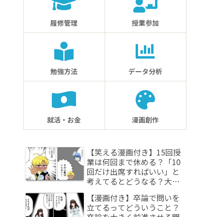
履修管理
授業参加
勉強方法
データ分析
就活・お金
漫画創作
【笑える漫画付き】15回授
業は何回まで休める？「10
回だけ出席すればいい」と
考えてるとどうなる？大学
授業における欠席回数の正
【漫画付き】卒論で問いを
しい理解とは
立てるってどういうこと？
卒論を大きく前進させる問